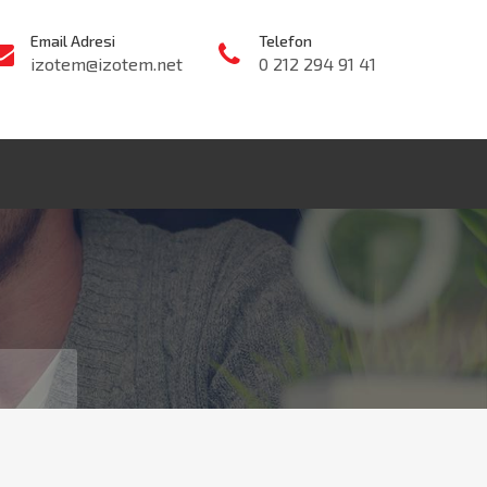
Email Adresi
Telefon
izotem@izotem.net
0 212 294 91 41