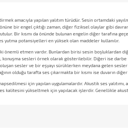
ndirmek amacıyla yapılan yalıtım türüdür. Sesin ortamdaki yayılm
nüne bir engel çıktığı zaman, diğer fiziksel olaylar gibi davran
utulur. Bir kısmı da önünde bulunan engelin diğer tarafına ge
ses yutma potansiyelleri en yüksek olan maddeler kullanılır.
n ki önemli etmen vardır. Bunlardan birisi sesin boşluklardan d
 konuşma sesleri örnek olarak gösterilebilir. Diğeri ise darbe 
luşan sesler ve bir eşyayı sürüklerken meydana gelen sesler ör
ağının olduğu tarafta ses çıkarmakta bir kısmı ise duvarın diğer
hapsedilmesi için yapılan uygulamalardır. Akustik ses yalıtımı,
es kalitesini yükseltmek için yapılacak işlerdir. Genellikle aku